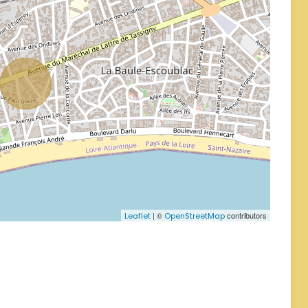
| ©
contributors
Leaflet
OpenStreetMap