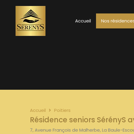
Accueil
Nos résidences
Accueil
Poitiers
Résidence seniors SérényS a
7, Avenue François de Malherbe, La Baule-Escoub