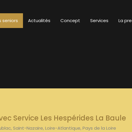
 seniors
Actualités
Concept
Services
La pre
vec Service Les Hespérides La Baule
lac, Saint-Nazaire, Loire-Atlantique, Pays de la Loire