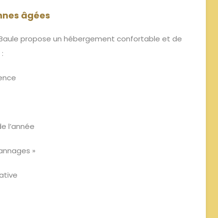
nnes âgées
a Baule propose un hébergement confortable et de
ées :
sidence
s de l’année
épannages »
ivative