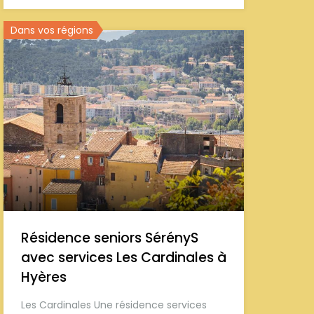
Dans vos régions
Résidence seniors SérényS
avec services Les Cardinales à
Hyères
Les Cardinales Une résidence services