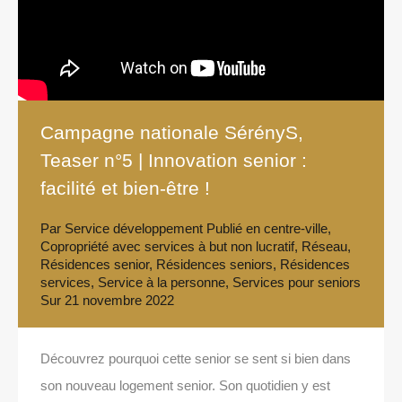
Campagne nationale SérényS,
Teaser n°5 | Innovation senior :
facilité et bien-être !
Par
Service développement
Publié en
centre-ville
,
Copropriété avec services à but non lucratif
,
Réseau
,
Résidences senior
,
Résidences seniors
,
Résidences
services
,
Service à la personne
,
Services pour seniors
Sur
21 novembre 2022
Découvrez pourquoi cette senior se sent si bien dans
son nouveau logement senior. Son quotidien y est