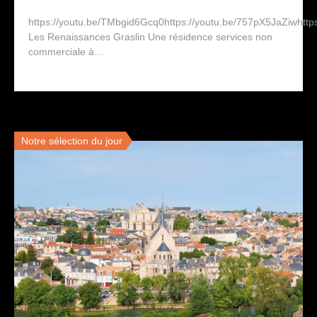
https://youtu.be/TMbgid6Gcq0https://youtu.be/757pX5JaZiwhtt
Les Renaissances Graslin Une résidence services non
commerciale à…
Notre sélection du jour