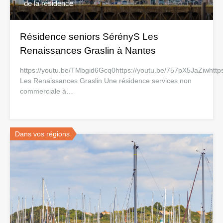
de la résidence
Résidence seniors SérényS Les
Renaissances Graslin à Nantes
https://youtu.be/TMbgid6Gcq0https://youtu.be/757pX5JaZiwhtt
Les Renaissances Graslin Une résidence services non
commerciale à…
Dans vos régions