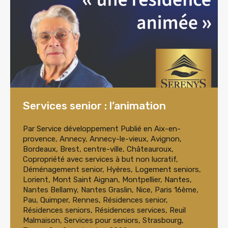
Services senior : l’animation
Par
Service développement
Publié en
Aix-en-
provence
,
Annecy
,
Annecy-le-vieux
,
Avignon
,
Bordeaux
,
Brest
,
centre-ville
,
Châteauroux
,
Copropriété avec services à but non lucratif
,
Déménagement senior
,
Hyères
,
Logement seniors
,
Lorient
,
Mont Saint Aignan
,
Montpellier
,
Nantes
,
Nantes Bellamy
,
Nantes Graslin
,
Nice
,
Paris 16ème
,
Pau
,
Quimper
,
Rennes
,
Résidences senior
,
Résidences seniors
,
Résidences services
,
Reuil
Malmaison
,
Services pour seniors
,
Strasbourg
,