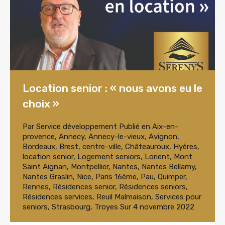
Location senior : « nous avons eu le
choix »
Par
Service développement
Publié en
Aix-en-
provence
,
Annecy
,
Annecy-le-vieux
,
Avignon
,
Bordeaux
,
Brest
,
centre-ville
,
Châteauroux
,
Hyères
,
location senior
,
Logement seniors
,
Lorient
,
Mont
Saint Aignan
,
Montpellier
,
Nantes
,
Nantes Bellamy
,
Nantes Graslin
,
Nice
,
Paris 16ème
,
Pau
,
Quimper
,
Rennes
,
Résidences senior
,
Résidences seniors
,
Résidences services
,
Reuil Malmaison
,
Services pour
seniors
,
Strasbourg
,
Troyes
Sur
4 novembre 2022