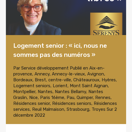
Logement senior : « ici, nous ne
sommes pas des numéros »
Par
Service développement
Publié en
Aix-en-
provence
,
Annecy
,
Annecy-le-vieux
,
Avignon
,
Bordeaux
,
Brest
,
centre-ville
,
Châteauroux
,
Hyères
,
Logement seniors
,
Lorient
,
Mont Saint Aignan
,
Montpellier
,
Nantes
,
Nantes Bellamy
,
Nantes
Graslin
,
Nice
,
Paris 16ème
,
Pau
,
Quimper
,
Rennes
,
Résidences senior
,
Résidences seniors
,
Résidences
services
,
Reuil Malmaison
,
Strasbourg
,
Troyes
Sur
2
décembre 2022