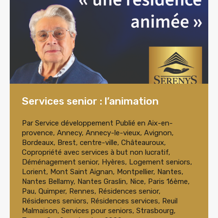
Services senior : l’animation
Par
Service développement
Publié en
Aix-en-
provence
,
Annecy
,
Annecy-le-vieux
,
Avignon
,
Bordeaux
,
Brest
,
centre-ville
,
Châteauroux
,
Copropriété avec services à but non lucratif
,
Déménagement senior
,
Hyères
,
Logement seniors
,
Lorient
,
Mont Saint Aignan
,
Montpellier
,
Nantes
,
Nantes Bellamy
,
Nantes Graslin
,
Nice
,
Paris 16ème
,
Pau
,
Quimper
,
Rennes
,
Résidences senior
,
Résidences seniors
,
Résidences services
,
Reuil
Malmaison
,
Services pour seniors
,
Strasbourg
,