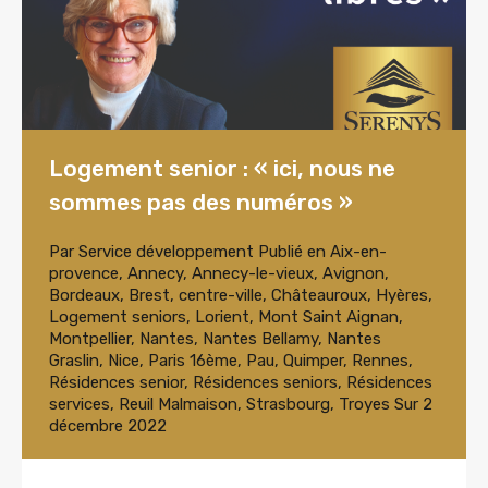
Logement senior : « ici, nous ne
sommes pas des numéros »
Par
Service développement
Publié en
Aix-en-
provence
,
Annecy
,
Annecy-le-vieux
,
Avignon
,
Bordeaux
,
Brest
,
centre-ville
,
Châteauroux
,
Hyères
,
Logement seniors
,
Lorient
,
Mont Saint Aignan
,
Montpellier
,
Nantes
,
Nantes Bellamy
,
Nantes
Graslin
,
Nice
,
Paris 16ème
,
Pau
,
Quimper
,
Rennes
,
Résidences senior
,
Résidences seniors
,
Résidences
services
,
Reuil Malmaison
,
Strasbourg
,
Troyes
Sur
2
décembre 2022