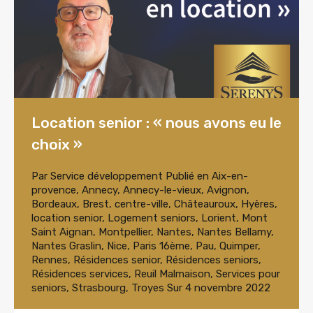
Location senior : « nous avons eu le
choix »
Par
Service développement
Publié en
Aix-en-
provence
,
Annecy
,
Annecy-le-vieux
,
Avignon
,
Bordeaux
,
Brest
,
centre-ville
,
Châteauroux
,
Hyères
,
location senior
,
Logement seniors
,
Lorient
,
Mont
Saint Aignan
,
Montpellier
,
Nantes
,
Nantes Bellamy
,
Nantes Graslin
,
Nice
,
Paris 16ème
,
Pau
,
Quimper
,
Rennes
,
Résidences senior
,
Résidences seniors
,
Résidences services
,
Reuil Malmaison
,
Services pour
seniors
,
Strasbourg
,
Troyes
Sur
4 novembre 2022