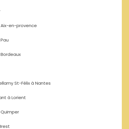
y
à Aix-en-provence
 Pau
à Bordeaux
ellamy St-Félix à Nantes
nt à Lorient
à Quimper
Brest