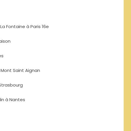
La Fontaine à Paris 16e
aison
es
à Mont Saint Aignan
 Strasbourg
lin à Nantes