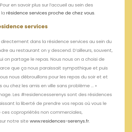
 Pour en savoir plus sur l’accueil au sein des
la
résidence services proche de chez vous
.
ésidence services
e directement dans la résidence services au sein du
dre au restaurant on y descend. D’ailleurs, souvent,
ui on partage le repas. Nous nous on a choisi de
parce que ça nous paraissait sympathique et puis
 nous nous débrouillons pour les repas du soir et et
s ou chez les amis en ville sans problème
… »
gnage. Les #residencesserenys sont des résidences
aissant la
liberté
de prendre vos repas où vous le
 ces copropriétés non commerciales,
sur notre site
www.residences-serenys.fr
.