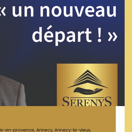
ix-en-provence
,
Annecy
,
Annecy-le-vieux
,