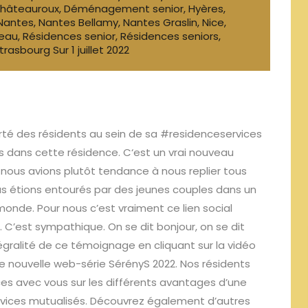
hâteauroux
,
Déménagement senior
,
Hyères
,
Nantes
,
Nantes Bellamy
,
Nantes Graslin
,
Nice
,
eau
,
Résidences senior
,
Résidences seniors
,
trasbourg
Sur
1 juillet 2022
erté des résidents au sein de sa #residenceservices
es dans cette résidence. C
‘est un vrai nouveau
nous avions plutôt tendance à nous replier tous
ous étions entourés par des jeunes couples dans un
onde. Pour nous c’est vraiment ce lien social
t. C’est sympathique. On se dit bonjour, on se dit
égralité de ce témoignage en cliquant sur la vidéo
re nouvelle web-série SérényS 2022. Nos résidents
es avec vous sur les différents avantages d’une
vices mutualisés.
Découvrez également d’autres