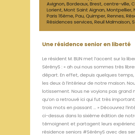
Avignon
,
Bordeaux
,
Brest
,
centre-ville
,
C
Lorient
,
Mont Saint Aignan
,
Montpellier
,
Paris 16ème
,
Pau
,
Quimper
,
Rennes
,
Rés
Résidences services
,
Reuil Malmaison
,
S
Une résidence senior en liberté
Le résident M. BLIN met
l’accent
sur la lib
SérényS : « ah oui nous sommes très libr
départ. En
effet,
depuis quelques temps, 
les deux à l’intérieur de notre maison. N
lotissement. Nous ne voyions pas grand m
qu’on a retrouvé ici qui fut très importan
trois mots en passant
… » Découvrez l’int
ci-dessus dans la
sixième édition de not
témoignent et partagent leurs expérienc
résidence seniors #SérényS avec des ser