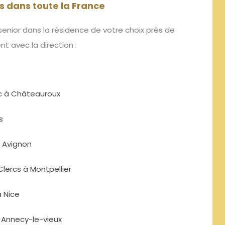
s dans toute la France
enior dans la résidence de votre choix près de
ent
avec la direction :
uc à Châteauroux
s
n Avignon
Clercs à Montpellier
à Nice
à Annecy-le-vieux