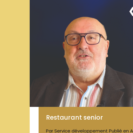
Restaurant senior
Par
Service développement
Publié en
A